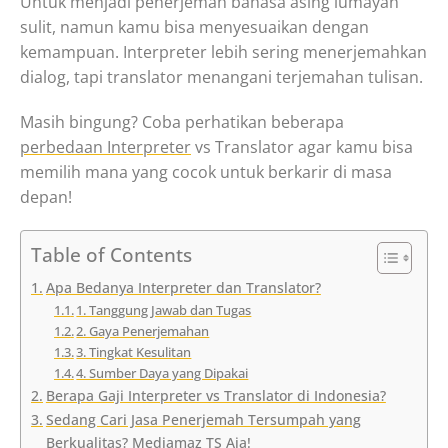
Untuk menjadi penerjemah bahasa asing lumayan
sulit, namun kamu bisa menyesuaikan dengan
kemampuan. Interpreter lebih sering menerjemahkan
dialog, tapi translator menangani terjemahan tulisan.
Masih bingung? Coba perhatikan beberapa
perbedaan Interpreter
vs Translator agar kamu bisa
memilih mana yang cocok untuk berkarir di masa
depan!
Table of Contents
Apa Bedanya Interpreter dan Translator?
1. Tanggung Jawab dan Tugas
2. Gaya Penerjemahan
3. Tingkat Kesulitan
4. Sumber Daya yang Dipakai
Berapa Gaji Interpreter vs Translator di Indonesia?
Sedang Cari Jasa Penerjemah Tersumpah yang
Berkualitas? Mediamaz TS Aja!