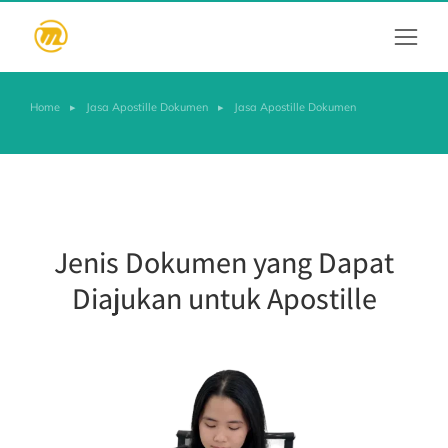
Home
Jasa Apostille Dokumen
Jasa Apostille Dokumen
You are here:
Jenis Dokumen yang Dapat
Diajukan untuk Apostille