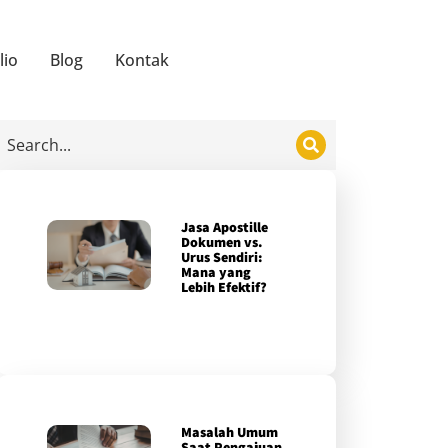
lio
Blog
Kontak
Jasa Apostille
Dokumen vs.
Urus Sendiri:
Mana yang
Lebih Efektif?
Masalah Umum
Saat Pengajuan