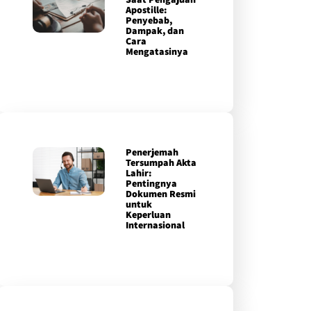
Apostille:
Penyebab,
Dampak, dan
Cara
Mengatasinya
Penerjemah
Tersumpah Akta
Lahir:
Pentingnya
Dokumen Resmi
untuk
Keperluan
Internasional