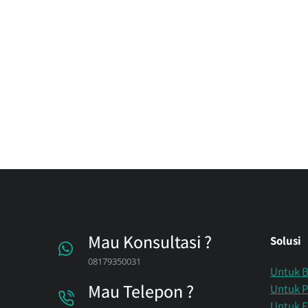
Mau Konsultasi ?
Solusi
08179350031
Untuk 
Mau Telepon ?
Untuk P
Untuk 