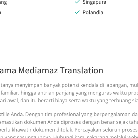
ang
Singapura
a
Polandia
sama Mediamaz Translation
 nyatanya menyimpan banyak potensi kendala di lapangan, m
ak familiar, hingga antrian panjang yang menguras waktu pro
i awal, dan itu berarti biaya serta waktu yang terbuang sia
tille Anda. Dengan tim profesional yang berpengalaman 
mastikan dokumen Anda diproses dengan benar sejak tahap
ak perlu khawatir dokumen ditolak. Percayakan seluruh pros
 yang sesungguhnya. Hubungi kami sekarang melalui webs