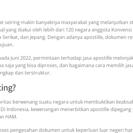
t seiring makin banyaknya masyarakat yang melanjutkan stud
l yang diakui oleh lebih dari 120 negara anggota Konvens
a Serikat, dan Jepang. Dengan adanya apostille, dokumen res
ujuan.
a Juni 2022, permintaan terhadap jasa apostille melonjak 
a saja yang bisa diproses, dan bagaimana cara memilih jasa
ngkap dan terstruktur.
ting?
h otoritas berwenang suatu negara untuk membuktikan keabs
Di Indonesia, kewenangan menerbitkan apostille dipegang 
an HAM.
es pengesahan dokumen untuk keperluan luar negeri harus 