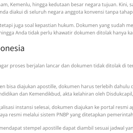
am, Kemenlu, hingga kedutaan besar negara tujuan. Kini, sa
diakui di seluruh negara anggota konvensi tanpa taha
, tetapi juga soal kepastian hukum. Dokumen yang sudah m
hingga Anda tidak perlu khawatir dokumen ditolak hanya k
donesia
ar proses berjalan lancar dan dokumen tidak ditolak di t
bisa diajukan apostille, dokumen harus terlebih dahulu dil
 pendidikan dan Kemendikbud, akta kelahiran oleh Disdukcap
galisasi instansi selesai, dokumen diajukan ke portal resmi
a resmi melalui sistem PNBP yang ditetapkan pemerintah
dapat stempel apostille dapat diambil sesuai jadwal yang