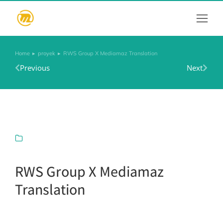
Home
proyek
RWS Group X Mediamaz Translation
You are here:
Previous
Next
RWS Group X Mediamaz
Translation