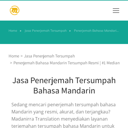
Home
Jasa Penerjemah Tersumpah
Penerjemah Bahasa Mandari…
You are here:
You are here:
Home
Jasa Penerjemah Tersumpah
Penerjemah Bahasa Mandarin Tersumpah Resmi | #1 Mediamaz
Jasa Penerjemah Tersumpah
Bahasa Mandarin
Sedang mencari penerjemah tersumpah bahasa
Mandarin yang resmi, akurat, dan terjangkau?
Madanirra Translation menyediakan layanan
terjemahan tersumpah bahasa Mandarin untuk