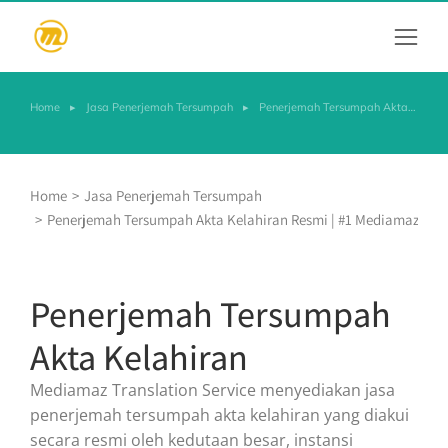
Home
Jasa Penerjemah Tersumpah
Penerjemah Tersumpah Akta…
You are here:
You are here:
Home
Jasa Penerjemah Tersumpah
Penerjemah Tersumpah Akta Kelahiran Resmi | #1 Mediamaz
Penerjemah Tersumpah
Akta Kelahiran
Mediamaz Translation Service menyediakan jasa
penerjemah tersumpah akta kelahiran yang diakui
secara resmi oleh kedutaan besar, instansi