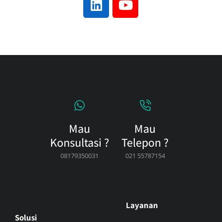
Mau
Mau
Konsultasi ?
Telepon ?
08179350031
021 55787154
Layanan
Solusi