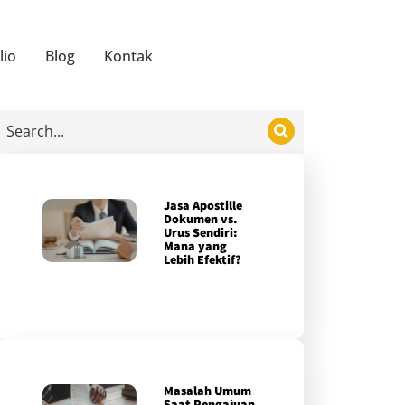
lio
Blog
Kontak
Jasa Apostille
Dokumen vs.
Urus Sendiri:
Mana yang
Lebih Efektif?
Masalah Umum
Saat Pengajuan