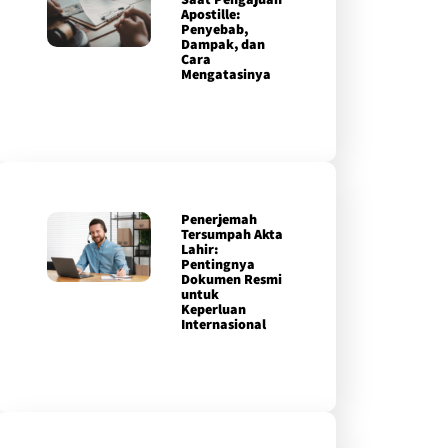
Apostille:
Penyebab,
Dampak, dan
Cara
Mengatasinya
Penerjemah
Tersumpah Akta
Lahir:
Pentingnya
Dokumen Resmi
untuk
Keperluan
Internasional