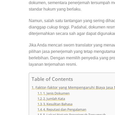
dokumen, sementara penerjemah tersumpah me
standar hukum yang berlaku.
Namun, salah satu tantangan yang sering dihad
dianggap cukup tinggi. Padahal, dokumen resmi 
diterjemahkan secara sah agar dapat digunakan
Jika Anda mencari sworn translator yang mena
pilihan jasa penerjemah yang tetap mengutam
berlebihan. Dengan memilih penyedia yang pr
layanan terjemahan resmi.
Table of Contents
Faktor-faktor yang Mempengaruhi Biaya Jasa
1. Jenis Dokumen
2. Jumlah Kata
3. Kesulitan Bahasa
4. Reputasi dan Pengalaman
5. Lokasi Notaris Penerjemah Tersumpah