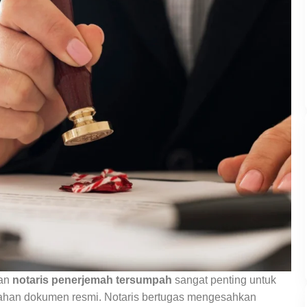
ran
notaris penerjemah tersumpah
sangat penting untuk
ahan dokumen resmi. Notaris bertugas mengesahkan