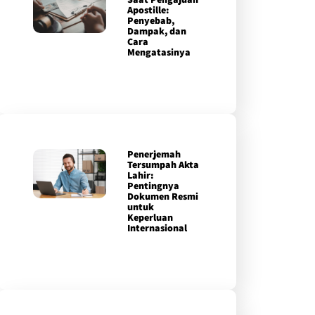
Apostille:
Penyebab,
Dampak, dan
Cara
Mengatasinya
Penerjemah
Tersumpah Akta
Lahir:
Pentingnya
Dokumen Resmi
untuk
Keperluan
Internasional