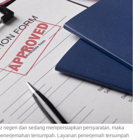
uar negeri dan sedang mempersiapkan persyaratan, maka
 penerjemahan tersumpah. Layanan penerjemah tersumpah