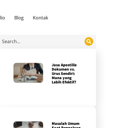
lio
Blog
Kontak
Jasa Apostille
Dokumen vs.
Urus Sendiri:
Mana yang
Lebih Efektif?
Masalah Umum
Saat Pengajuan