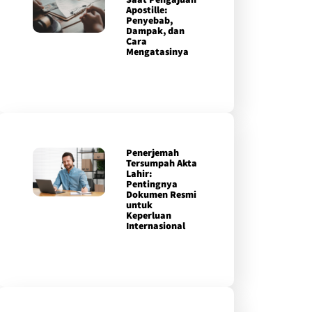
Apostille:
Penyebab,
Dampak, dan
Cara
Mengatasinya
Penerjemah
Tersumpah Akta
Lahir:
Pentingnya
Dokumen Resmi
untuk
Keperluan
Internasional