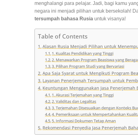
menghalangi para pelajar. Jadi, bagi kamu yan
negara ini menjadi pilihan untuk bersekolah! 
tersumpah bahasa Rusia
untuk visanya!
Table of Contents
Alasan Rusia Menjadi Pilihan untuk Menemp
1. Kualitas Pendidikan yang Tinggi
2. Menawarkan Program Beasiswa yang Berag
3. Pilihan Program Studi yang Bervariasi
Apa Saja Syarat untuk Mengikuti Program Be
Layanan Penerjemah Tersumpah untuk Pembua
Keuntungan Menggunakan Jasa Penerjemah B
1. Akurasi Terjemahan yang Tinggi
2. Validitas dan Legalitas
3. Terjemahan Disesuaikan dengan Konteks B
4. Pemeriksaan untuk Mempertahankan Kualit
5. Informasi Dokumen Tetap Aman
Rekomendasi Penyedia Jasa Penerjemah Bahas