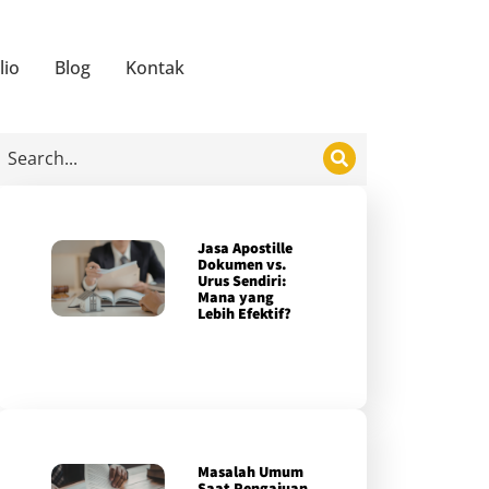
lio
Blog
Kontak
Jasa Apostille
Dokumen vs.
Urus Sendiri:
Mana yang
Lebih Efektif?
Masalah Umum
Saat Pengajuan