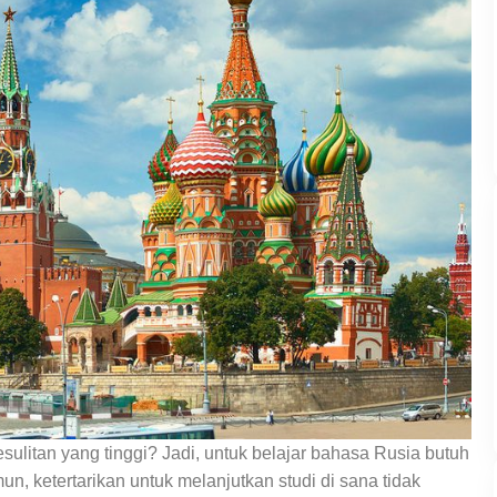
esulitan yang tinggi? Jadi, untuk belajar bahasa Rusia butuh
, ketertarikan untuk melanjutkan studi di sana tidak