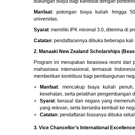
dukungan biaya bagi kandidat dengan portofolio 
Manfaat
: potongan biaya kuliah hingga 50
universitas.
Syarat
: memiliki IPK minimal 3.0, diterima di p
Catatan
: pendaftarannya dibuka beberapa kali
2. Manaaki New Zealand Scholarships (Bea
Program ini merupakan beasiswa resmi dari 
mahasiswa internasional, termasuk Indonesi
memberikan kontribusi bagi pembangunan nega
Manfaat
: mencakup biaya kuliah penuh, 
kesehatan, serta pelatihan pengembangan di
Syarat
: berasal dari negara yang memenuhi 
yang relevan, serta bersedia kembali ke nega
Catatan
: pendaftaran biasanya dibuka sekal
3. Vice Chancellor’s International Excellen