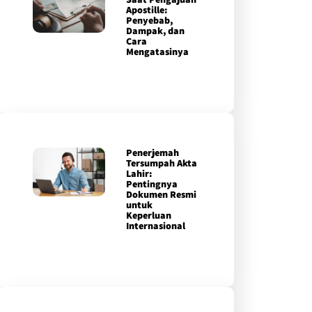
Apostille:
Penyebab,
Dampak, dan
Cara
Mengatasinya
Penerjemah
Tersumpah Akta
Lahir:
Pentingnya
Dokumen Resmi
untuk
Keperluan
Internasional