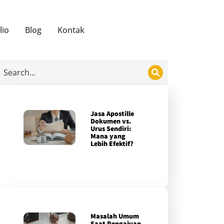
lio
Blog
Kontak
Jasa Apostille
Dokumen vs.
Urus Sendiri:
Mana yang
Lebih Efektif?
Masalah Umum
Saat Pengajuan